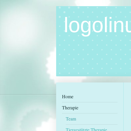
logolin
Home
Therapie
Team
Tiergestützte Therapie